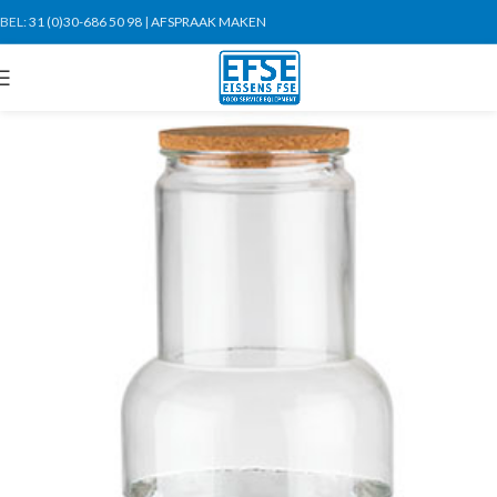
BEL:
31 (0)30-686 50 98
|
AFSPRAAK MAKEN