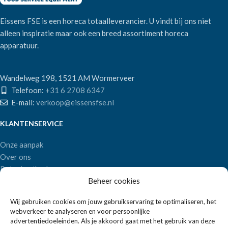
Eissens FSE is een horeca totaalleverancier. U vindt bij ons niet
alleen inspiratie maar ook een breed assortiment horeca
apparatuur.
Wandelweg 198, 1521 AM Wormerveer
Telefoon:
+31 6 2708 6347
E-mail:
verkoop@eissensfse.nl
KLANTENSERVICE
Onze aanpak
Over ons
Betaalmethoden
Beheer cookies
Verzenden en retourneren
Algemene voorwaarden
Wij gebruiken cookies om jouw gebruikservaring te optimaliseren, het
webverkeer te analyseren en voor persoonlijke
POPULAIRE MERKEN
advertentiedoeleinden. Als je akkoord gaat met het gebruik van deze