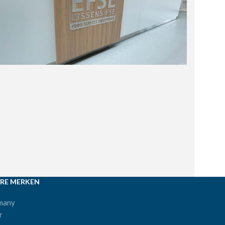
RE MERKEN
many
r