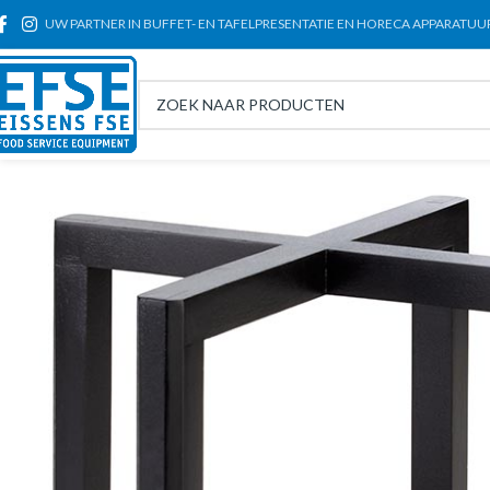
UW PARTNER IN BUFFET- EN TAFELPRESENTATIE EN HORECA APPARATUU