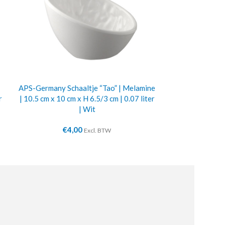
APS-Germany Schaaltje “Tao” | Melamine
APS-Germany As
r
| 10.5 cm x 10 cm x H 6.5/3 cm | 0.07 liter
| Ø 9.5 c
| Wit
€
2
€
4,00
Excl. BTW