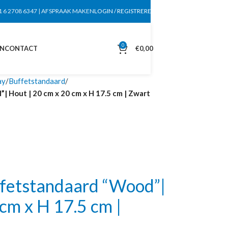
1 6 2708 6347
|
AFSPRAAK MAKEN
LOGIN / REGISTREREN
0
EN
CONTACT
€
0,00
ay
Buffetstandaard
Hout | 20 cm x 20 cm x H 17.5 cm | Zwart
fetstandaard “Wood”|
cm x H 17.5 cm |