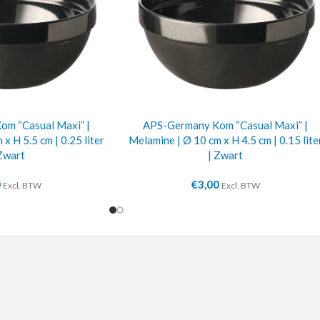
m “Casual Maxi” |
APS-Germany Kom “Casual Maxi” |
x H 5.5 cm | 0.25 liter
Melamine | Ø 10 cm x H 4.5 cm | 0.15 lite
Zwart
| Zwart
0
€
3,00
Excl. BTW
Excl. BTW