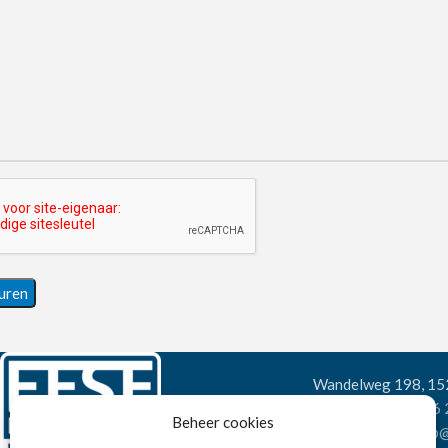
Wandelweg 198, 1
Telefoon:
+31 6
Beheer cookies
E-mail:
verkoop@