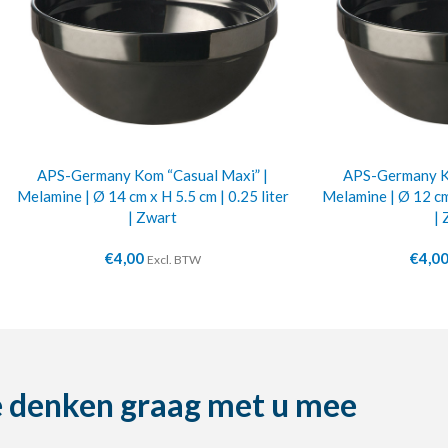
APS-Germany Kom “Casual Maxi” |
APS-Germany Ko
Melamine | Ø 14 cm x H 5.5 cm | 0.25 liter
Melamine | Ø 12 cm 
| Zwart
| 
€
4,00
€
4,0
Excl. BTW
 denken graag met u mee