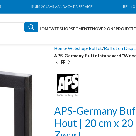
R
RUIM 20 JAAR AANDACHT & SERVICE
BEL:
+3
HOME
WEBSHOP
SEGMENTEN
OVER ONS
PROJECT
Home
Webshop
Buffet
Buffet en Displ
APS-Germany Buffetstandaard “Wood”| 
APS-Germany Buf
Hout | 20 cm x 20 
Zwart