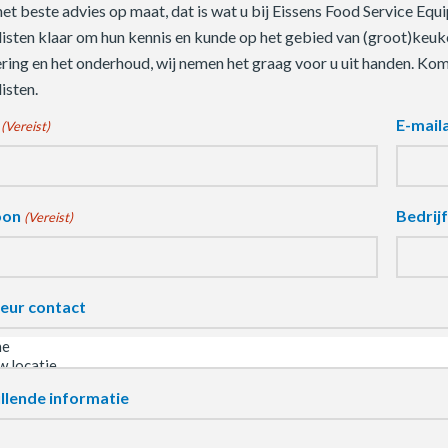
 het beste advies op maat, dat is wat u bij Eissens Food Service E
listen klaar om hun kennis en kunde op het gebied van (groot)keuke
ering en het onderhoud, wij nemen het graag voor u uit handen. Ko
isten.
E-mail
(Vereist)
oon
Bedrij
(Vereist)
eur contact
llende informatie