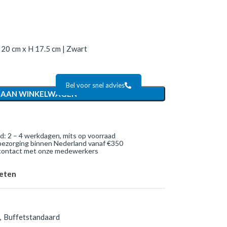
20 cm x H 17.5 cm | Zwart
Bel voor snel advies
 AAN WINKELWAGEN
jd: 2 – 4 werkdagen, mits op voorraad
bezorging binnen Nederland vanaf €350
 contact met onze medewerkers
ieten
,
Buffetstandaard