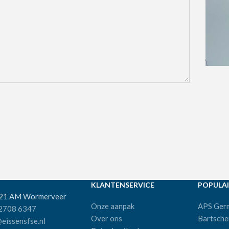
KLANTENSERVICE
POPULAI
521 AM Wormerveer
Onze aanpak
APS Ger
 2708 6347
Over ons
Bartsche
eissensfse.nl