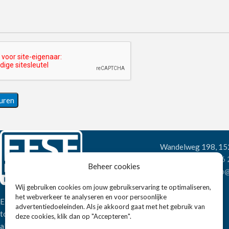
Wandelweg 198, 1
Telefoon:
+31 6
Beheer cookies
E-mail:
verkoop@
Wij gebruiken cookies om jouw gebruikservaring te optimaliseren,
het webverkeer te analyseren en voor persoonlijke
Eissens FSE is een horeca
advertentiedoeleinden. Als je akkoord gaat met het gebruik van
totaalleverancier. U vindt bij ons niet
deze cookies, klik dan op "Accepteren".
alleen inspiratie maar ook een breed