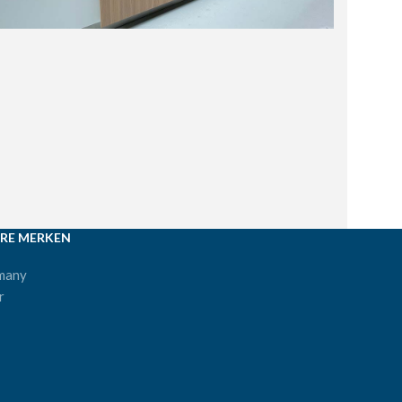
RE MERKEN
many
r