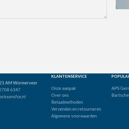
KLANTENSERVICE
POPULAI
521 AM Wormerveer
Onze aanpak
APS Ger
 2708 6347
Over ons
Bartsche
eissensfse.nl
Betaalmethoden
Verzenden en retourneren
Algemene voorwaarden