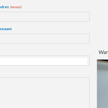
adres
(Vereist)
fsnaam
Wan