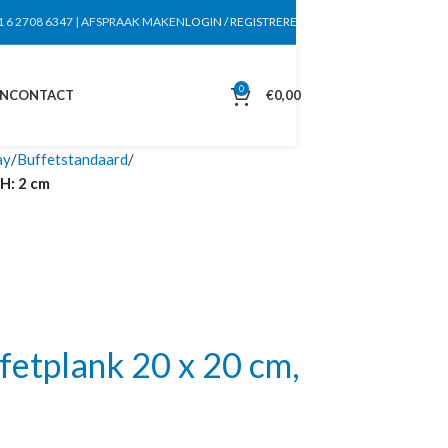
1 6 2708 6347
|
AFSPRAAK MAKEN
LOGIN / REGISTREREN
0
EN
CONTACT
€
0,00
ay
Buffetstandaard
H: 2 cm
etplank 20 x 20 cm,