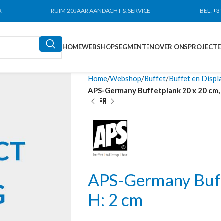
R
RUIM 20 JAAR AANDACHT & SERVICE
BEL:
+3
HOME
WEBSHOP
SEGMENTEN
OVER ONS
PROJECT
Home
Webshop
Buffet
Buffet en Displ
APS-Germany Buffetplank 20 x 20 cm, 
APS-Germany Buff
H: 2 cm