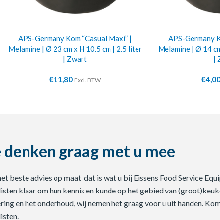
APS-Germany Kom “Casual Maxi” |
APS-Germany Ko
Melamine | Ø 23 cm x H 10.5 cm | 2.5 liter
Melamine | Ø 14 cm 
| Zwart
| 
€
11,80
€
4,0
Excl. BTW
 denken graag met u mee
 het beste advies op maat, dat is wat u bij Eissens Food Service E
listen klaar om hun kennis en kunde op het gebied van (groot)keuke
ering en het onderhoud, wij nemen het graag voor u uit handen. Ko
isten.