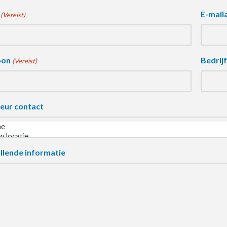
E-mail
(Vereist)
oon
Bedrij
(Vereist)
eur contact
llende informatie