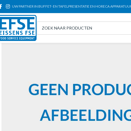
UW PARTNER IN BUFFET- EN TAFELPRESENTATIE EN HORECA APPARATUU