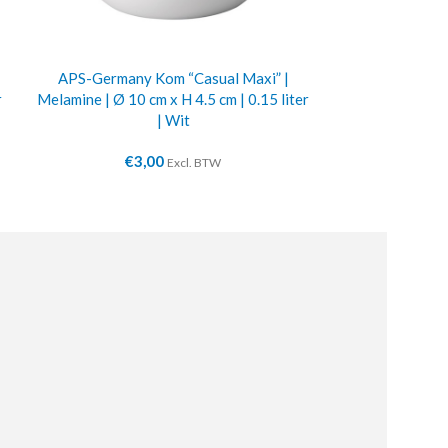
APS-Germany Kom “Casual Maxi” |
APS-Germany P
r
Melamine | Ø 10 cm x H 4.5 cm | 0.15 liter
Melamine | 59.5
| Wit
€
3,00
€
4
Excl. BTW