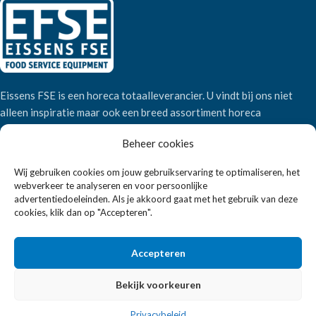
Eissens FSE is een horeca totaalleverancier. U vindt bij ons niet
alleen inspiratie maar ook een breed assortiment horeca
apparatuur.
Beheer cookies
Wij gebruiken cookies om jouw gebruikservaring te optimaliseren, het
Wandelweg 198, 1521 AM Wormerveer
webverkeer te analyseren en voor persoonlijke
Telefoon:
+31 6 2708 6347
advertentiedoeleinden. Als je akkoord gaat met het gebruik van deze
E-mail:
verkoop@eissensfse.nl
cookies, klik dan op "Accepteren".
KLANTENSERVICE
Accepteren
Onze aanpak
Over ons
Bekijk voorkeuren
Betaalmethoden
Privacybeleid