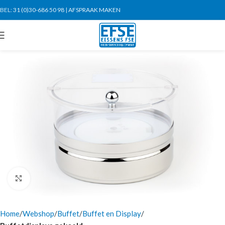
BEL:
31 (0)30-686 50 98
|
AFSPRAAK MAKEN
Click to enlarge
Home
Webshop
Buffet
Buffet en Display