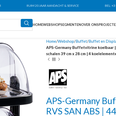
R
RUIM 20 JAAR AANDACHT & SERVICE
BEL:
+3
HOME
WEBSHOP
SEGMENTEN
OVER ONS
PROJECT
Home
Webshop
Buffet
Buffet en Displ
APS-Germany Buffetvitrine koelbaar | 
schalen 39 cm x 28 cm | 4 koelelemente
APS-Germany Buffe
RVS SAN ABS | 44