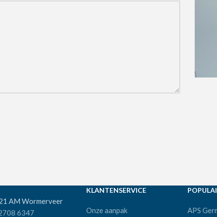
KLANTENSERVICE
POPULAI
521 AM Wormerveer
Onze aanpak
APS Ger
 2708 6347