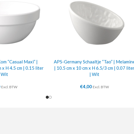
m “Casual Maxi” |
APS-Germany Schaaltje “Tao” | Melamin
x H 4.5 cm | 0.15 liter
| 10.5 cm x 10 cm x H 6.5/3 cm | 0.07 lite
| Wit
| Wit
0
€
4,00
Excl. BTW
Excl. BTW