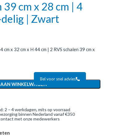
 39 cm x 28 cm | 4
delig | Zwart
4 cm x 32 cm x H 44 cm | 2 RVS schalen 39 cm x
Bel voor snel advies
 AAN WINKELWAGEN
jd: 2 – 4 werkdagen, mits op voorraad
bezorging binnen Nederland vanaf €350
 contact met onze medewerkers
ieten