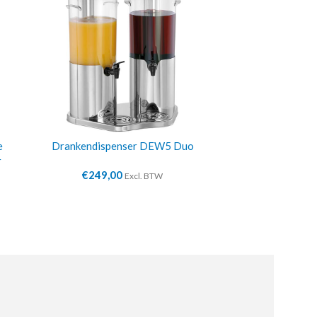
e
Drankendispenser DEW5 Duo
Dubbele buf
r
€
249,00
€
10
Excl. BTW