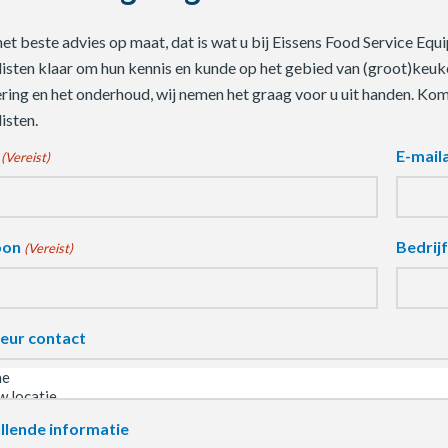
 het beste advies op maat, dat is wat u bij Eissens Food Service E
listen klaar om hun kennis en kunde op het gebied van (groot)keuke
ering en het onderhoud, wij nemen het graag voor u uit handen. Ko
isten.
E-mail
(Vereist)
oon
Bedrij
(Vereist)
eur contact
llende informatie