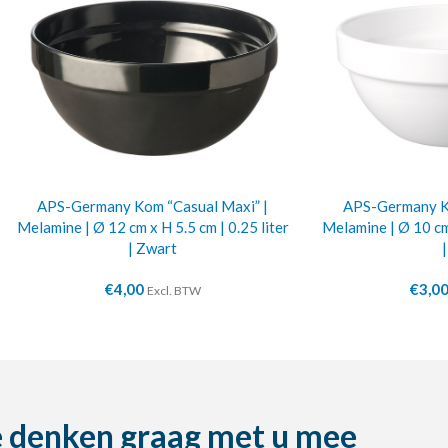
APS-Germany Kom “Casual Maxi” |
APS-Germany Ko
Melamine | Ø 12 cm x H 5.5 cm | 0.25 liter
Melamine | Ø 10 cm 
| Zwart
€
4,00
€
3,0
Excl. BTW
 denken graag met u mee