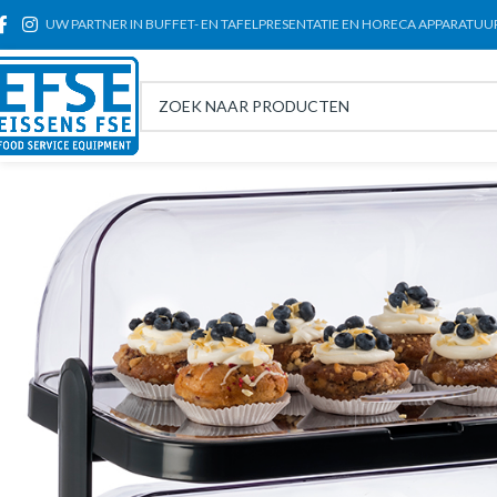
UW PARTNER IN BUFFET- EN TAFELPRESENTATIE EN HORECA APPARATUU