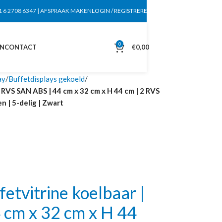
1 6 2708 6347
|
AFSPRAAK MAKEN
LOGIN / REGISTREREN
0
EN
CONTACT
€
0,00
ay
Buffetdisplays gekoeld
RVS SAN ABS | 44 cm x 32 cm x H 44 cm | 2 RVS
n | 5-delig | Zwart
tvitrine koelbaar |
 cm x 32 cm x H 44