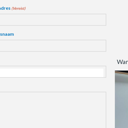
adres
(Vereist)
fsnaam
Wan