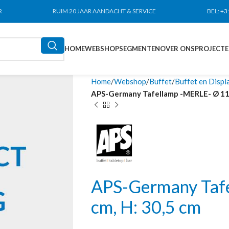
R
RUIM 20 JAAR AANDACHT & SERVICE
BEL:
+3
HOME
WEBSHOP
SEGMENTEN
OVER ONS
PROJECT
Home
Webshop
Buffet
Buffet en Displ
APS-Germany Tafellamp -MERLE- Ø 11 
APS-Germany Taf
cm, H: 30,5 cm