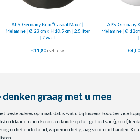
APS-Germany Kom “Casual Maxi” |
APS-Germany Ko
Melamine | Ø 23 cm x H 10.5 cm | 2.5 liter
Melamine | Ø 12cm 
| Zwart
€
11,80
€
4,0
Excl. BTW
 denken graag met u mee
 het beste advies op maat, dat is wat u bij Eissens Food Service E
listen klaar om hun kennis en kunde op het gebied van (groot)keuke
ering en het onderhoud, wij nemen het graag voor u uit handen. Ko
isten.