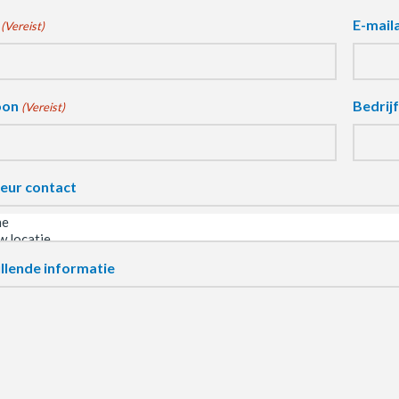
E-mail
(Vereist)
oon
Bedrij
(Vereist)
eur contact
llende informatie