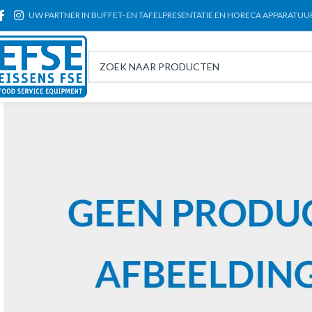
UW PARTNER IN BUFFET- EN TAFELPRESENTATIE EN HORECA APPARATUU