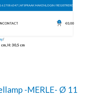
1 6 2708 6347
|
AFSPRAAK MAKEN
LOGIN / REGISTREREN
0
EN
CONTACT
€
0,00
ay
cm, H: 30,5 cm
ellamp -MERLE- Ø 11