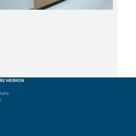
RE MERKEN
many
r