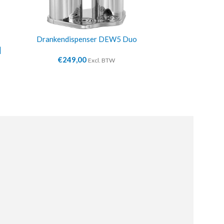
Drankendispenser DEW5 Duo
Buffetvitri
|
€
249,00
€
5
Excl. BTW