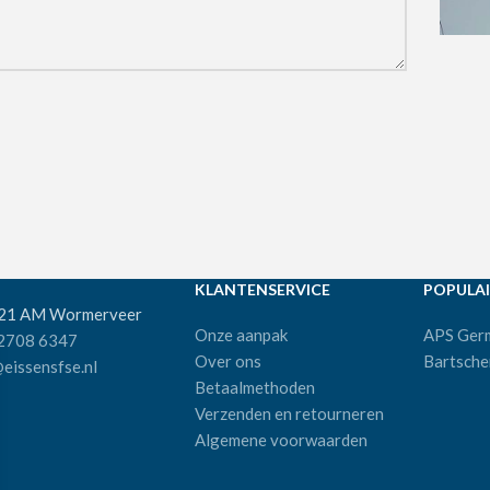
KLANTENSERVICE
POPULAI
521 AM Wormerveer
Onze aanpak
APS Ger
 2708 6347
Over ons
Bartsche
eissensfse.nl
Betaalmethoden
Verzenden en retourneren
Algemene voorwaarden