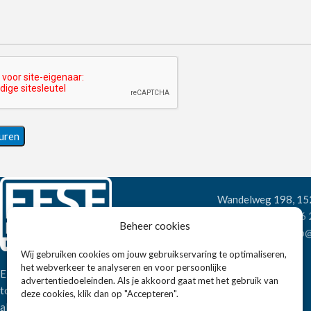
Wandelweg 198, 1
Telefoon:
+31 6
Beheer cookies
E-mail:
verkoop@
Wij gebruiken cookies om jouw gebruikservaring te optimaliseren,
het webverkeer te analyseren en voor persoonlijke
Eissens FSE is een horeca
advertentiedoeleinden. Als je akkoord gaat met het gebruik van
totaalleverancier. U vindt bij ons niet
deze cookies, klik dan op "Accepteren".
alleen inspiratie maar ook een breed