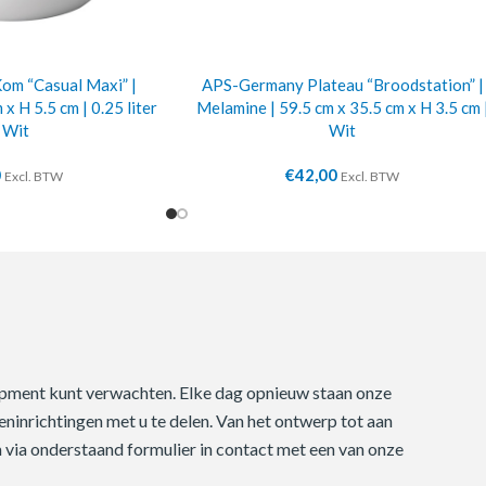
m “Casual Maxi” |
APS-Germany Plateau “Broodstation” |
x H 5.5 cm | 0.25 liter
Melamine | 59.5 cm x 35.5 cm x H 3.5 cm 
| Wit
Wit
0
€
42,00
Excl. BTW
Excl. BTW
quipment kunt verwachten. Elke dag opnieuw staan onze
ninrichtingen met u te delen. Van het ontwerp tot aan
m via onderstaand formulier in contact met een van onze