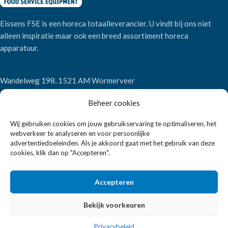
Eissens FSE is een horeca totaalleverancier. U vindt bij ons niet
alleen inspiratie maar ook een breed assortiment horeca
apparatuur.
Wandelweg 198, 1521 AM Wormerveer
Telefoon:
+31 6 2708 6347
Beheer cookies
E-mail:
verkoop@eissensfse.nl
Wij gebruiken cookies om jouw gebruikservaring te optimaliseren, het
KLANTENSERVICE
webverkeer te analyseren en voor persoonlijke
advertentiedoeleinden. Als je akkoord gaat met het gebruik van deze
Onze aanpak
cookies, klik dan op "Accepteren".
Over ons
Betaalmethoden
Accepteren
Verzenden en retourneren
Algemene voorwaarden
Bekijk voorkeuren
POPULAIRE MERKEN
Privacybeleid