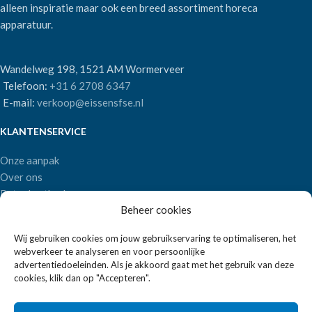
alleen inspiratie maar ook een breed assortiment horeca
apparatuur.
Wandelweg 198, 1521 AM Wormerveer
Telefoon:
+31 6 2708 6347
E-mail:
verkoop@eissensfse.nl
KLANTENSERVICE
Onze aanpak
Over ons
Betaalmethoden
Beheer cookies
Verzenden en retourneren
Algemene voorwaarden
Wij gebruiken cookies om jouw gebruikservaring te optimaliseren, het
webverkeer te analyseren en voor persoonlijke
POPULAIRE MERKEN
advertentiedoeleinden. Als je akkoord gaat met het gebruik van deze
cookies, klik dan op "Accepteren".
APS Germany
Bartscher