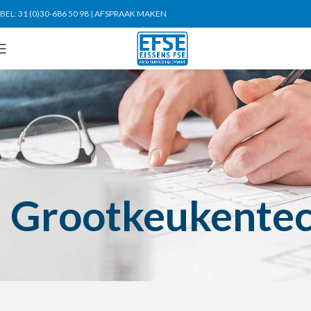
BEL:
31 (0)30-686 50 98
|
AFSPRAAK MAKEN
Grootkeukentec