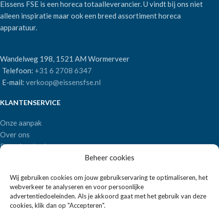
Eissens FSE is een horeca totaalleverancier. U vindt bij ons niet
alleen inspiratie maar ook een breed assortiment horeca
apparatuur.
Wandelweg 198, 1521 AM Wormerveer
Telefoon:
+31 6 2708 6347
E-mail:
verkoop@eissensfse.nl
KLANTENSERVICE
Onze aanpak
Over ons
Betaalmethoden
Beheer cookies
Verzenden en retourneren
Algemene voorwaarden
Wij gebruiken cookies om jouw gebruikservaring te optimaliseren, het
webverkeer te analyseren en voor persoonlijke
POPULAIRE MERKEN
advertentiedoeleinden. Als je akkoord gaat met het gebruik van deze
cookies, klik dan op "Accepteren".
APS Germany