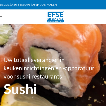
BEL:
31 (0)30-686 50 98
|
AFSPRAAK MAKEN
Uw totaalleverancier in
keukeninrichtingen en -apparatuur
voor sushi restaurants
Sushi