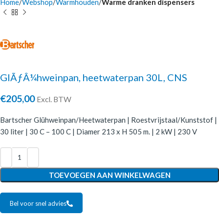
Home
Webshop
Warmhouden
Warme dranken dispensers
GlÃƒÂ¼hweinpan, heetwaterpan 30L, CNS
€
205,00
Excl. BTW
Bartscher Glühweinpan/Heetwaterpan | Roestvrijstaal/Kunststof |
30 liter | 30 C – 100 C | Diamer 213 x H 505 m. | 2 kW | 230 V
TOEVOEGEN AAN WINKELWAGEN
Bel voor snel advies