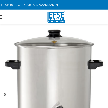
BEL:
31 (0)30-686 50 98
|
AFSPRAAK MAKEN