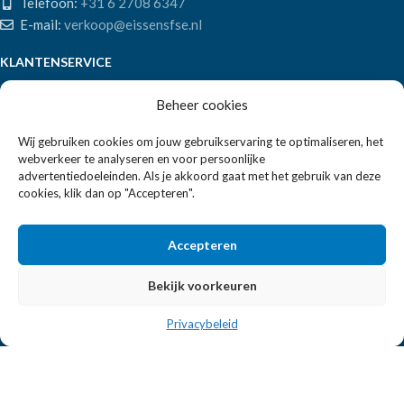
Telefoon:
+31 6 2708 6347
E-mail:
verkoop@eissensfse.nl
KLANTENSERVICE
Onze aanpak
Beheer cookies
Over ons
Wij gebruiken cookies om jouw gebruikservaring te optimaliseren, het
Betaalmethoden
webverkeer te analyseren en voor persoonlijke
Verzenden en retourneren
advertentiedoeleinden. Als je akkoord gaat met het gebruik van deze
Algemene voorwaarden
cookies, klik dan op "Accepteren".
POPULAIRE MERKEN
Accepteren
APS Germany
Bartscher
Bekijk voorkeuren
Privacybeleid
EISSENS FSE
2026 ALLE RECHTEN VOORBEHOUDEN | REALISATIE:
2BEFRESH
|
|
PARTNERS
PRIVACYBELEID
SITEMAP