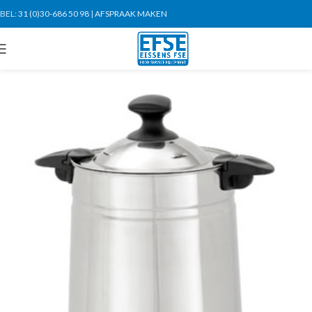
BEL:
31 (0)30-686 50 98
|
AFSPRAAK MAKEN