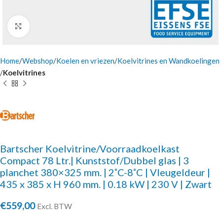
Click to enlarge
Home
Webshop
Koelen en vriezen
Koelvitrines en Wandkoelingen
Koelvitrines
Bartscher Koelvitrine/Voorraadkoelkast
Compact 78 Ltr.| Kunststof/Dubbel glas | 3
planchet 380×325 mm. | 2˚C-8˚C | Vleugeldeur |
435 x 385 x H 960 mm. | 0.18 kW | 230 V | Zwart
€
559,00
Excl. BTW