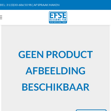
BEL:
31 (0)30-686 50 98
|
AFSPRAAK MAKEN